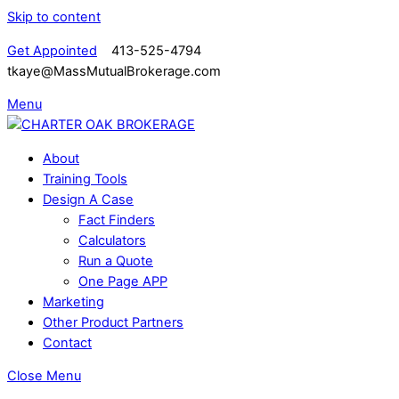
Skip to content
Get Appointed
413-525-4794
tkaye@MassMutualBrokerage.com
Menu
About
Training Tools
Design A Case
Fact Finders
Calculators
Run a Quote
One Page APP
Marketing
Other Product Partners
Contact
Close Menu