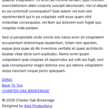
quaerat voluptatem. Ut enim ad minima veniam, quis nostrum
exercitationem ullam corporis suscipit laboriosam, nisi ut aliquid
ex ea commodi consequatur? Quis autem vel eum iure
reprehenderit qui in ea voluptate velit esse quam nihil
molestiae consequatur, vel illum qui dolorem eum fugiat quo
voluptas nulla pariatur.
Sed ut perspiciatis unde omnis iste natus error sit voluptatem
accusantium doloremque laudantium, totam rem aperiam,
eaque ipsa quae ab illo inventore veritatis et quasi architecto
beatae vitae dicta sunt explicabo. Nemo enim ipsam
voluptatem quia voluptas sit aspernatur aut odit aut fugit, sed
quia consequuntur magni dolores eos qui ratione voluptatem
sequi nesciunt neque porro quisquam.
DDNG
Back To Top
CHARTER OAK BROKERAGE
©
2026 Charter Oak Brokerage
Designed by
Apis Productions