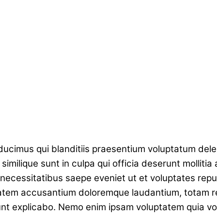
ucimus qui blanditiis praesentium voluptatum delen
similique sunt in culpa qui officia deserunt molliti
 necessitatibus saepe eveniet ut et voluptates rep
uptatem accusantium doloremque laudantium, totam r
sunt explicabo. Nemo enim ipsam voluptatem quia vol