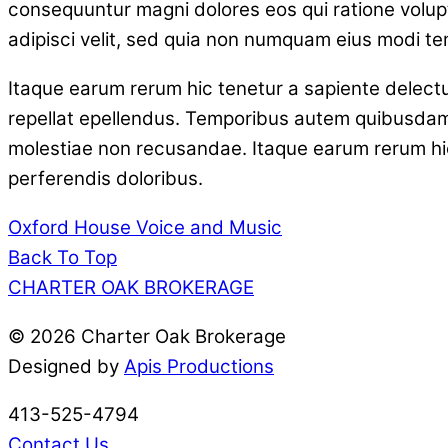
consequuntur magni dolores eos qui ratione volup
adipisci velit, sed quia non numquam eius modi t
Itaque earum rerum hic tenetur a sapiente delectu
repellat epellendus. Temporibus autem quibusdam e
molestiae non recusandae. Itaque earum rerum hic 
perferendis doloribus.
Oxford House
Voice and Music
Back To Top
CHARTER OAK BROKERAGE
©
2026 Charter Oak Brokerage
Designed by
Apis Productions
413-525-4794
Contact Us