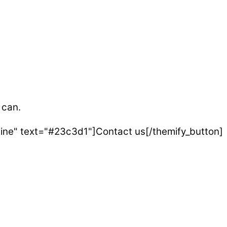
 can.
tline" text="#23c3d1"]Contact us[/themify_button]