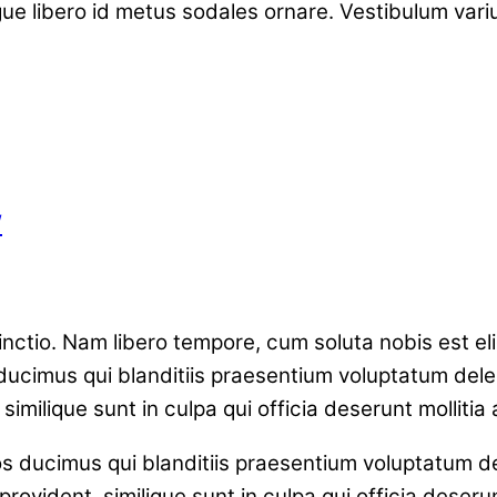
gue libero id metus sodales ornare. Vestibulum var
w
tinctio. Nam libero tempore, cum soluta nobis est e
ucimus qui blanditiis praesentium voluptatum delen
similique sunt in culpa qui officia deserunt mollitia
s ducimus qui blanditiis praesentium voluptatum de
rovident, similique sunt in culpa qui officia deserun