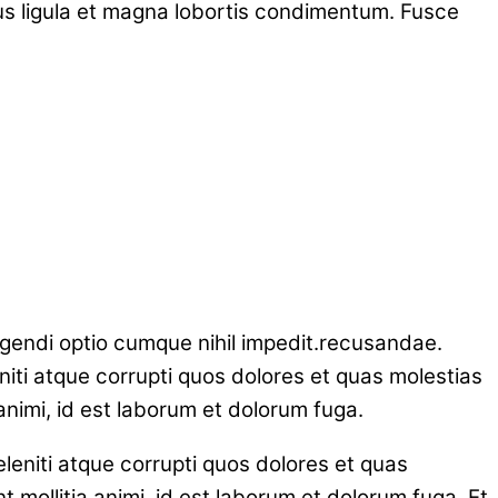
ius ligula et magna lobortis condimentum. Fusce
ligendi optio cumque nihil impedit.recusandae.
iti atque corrupti quos dolores et quas molestias
 animi, id est laborum et dolorum fuga.
leniti atque corrupti quos dolores et quas
t mollitia animi, id est laborum et dolorum fuga. Et