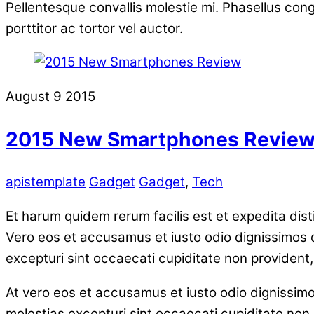
Pellentesque convallis molestie mi. Phasellus con
porttitor ac tortor vel auctor.
August
9
2015
2015 New Smartphones Revie
apistemplate
Gadget
Gadget
,
Tech
Et harum quidem rerum facilis est et expedita dis
Vero eos et accusamus et iusto odio dignissimos d
excepturi sint occaecati cupiditate non provident, 
At vero eos et accusamus et iusto odio dignissimo
molestias excepturi sint occaecati cupiditate non p