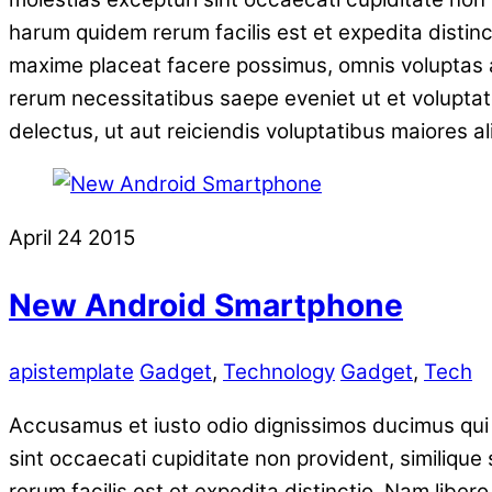
harum quidem rerum facilis est et expedita distin
maxime placeat facere possimus, omnis voluptas a
rerum necessitatibus saepe eveniet ut et volupta
delectus, ut aut reiciendis voluptatibus maiores a
April
24
2015
New Android Smartphone
apistemplate
Gadget
,
Technology
Gadget
,
Tech
Accusamus et iusto odio dignissimos ducimus qui b
sint occaecati cupiditate non provident, similique 
rerum facilis est et expedita distinctio. Nam libe