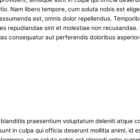
ctio. Nam libero tempore, cum soluta nobis est elig
ssumenda est, omnis dolor repellendus. Temporibus
tes repudiandae sint et molestiae non recusandae. 
lias consequatur aut perferendis doloribus asperior
landitiis praesentium voluptatum deleniti atque co
sunt in culpa qui officia deserunt mollitia animi, i
ro tempore, cum soluta nobis est eligendi optio cum