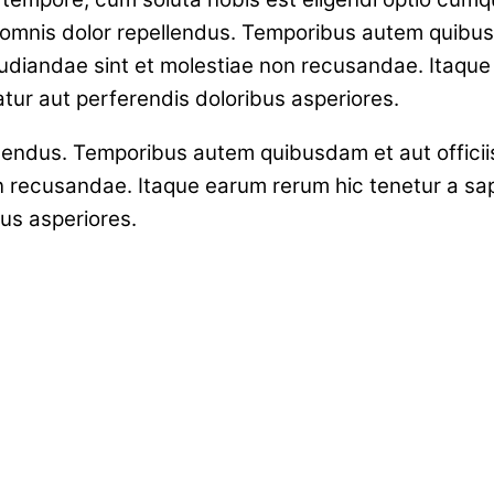
mnis dolor repellendus. Temporibus autem quibusda
udiandae sint et molestiae non recusandae. Itaque
atur aut perferendis doloribus asperiores.
endus. Temporibus autem quibusdam et aut officiis
n recusandae. Itaque earum rerum hic tenetur a sapi
us asperiores.