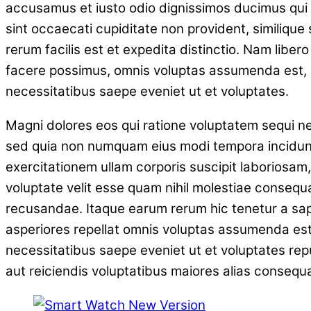
accusamus et iusto odio dignissimos ducimus qui b
sint occaecati cupiditate non provident, similique 
rerum facilis est et expedita distinctio. Nam libe
facere possimus, omnis voluptas assumenda est, o
necessitatibus saepe eveniet ut et voluptates.
Magni dolores eos qui ratione voluptatem sequi nes
sed quia non numquam eius modi tempora incidunt
exercitationem ullam corporis suscipit laboriosam
voluptate velit esse quam nihil molestiae consequa
recusandae. Itaque earum rerum hic tenetur a sapi
asperiores repellat omnis voluptas assumenda est
necessitatibus saepe eveniet ut et voluptates rep
aut reiciendis voluptatibus maiores alias consequ