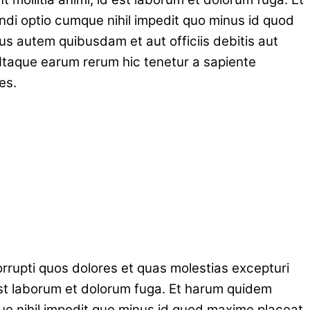
endi optio cumque nihil impedit quo minus id quod
 autem quibusdam et aut officiis debitis aut
Itaque earum rerum hic tenetur a sapiente
es.
rrupti quos dolores et quas molestias excepturi
d est laborum et dolorum fuga. Et harum quidem
que nihil impedit quo minus id quod maxime placeat