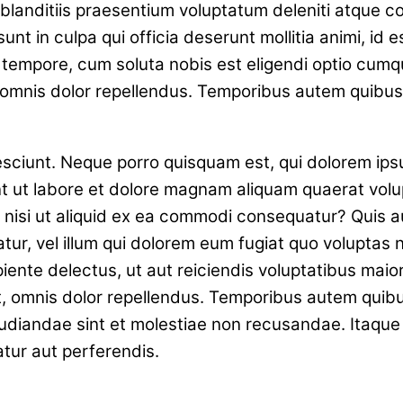
landitiis praesentium voluptatum deleniti atque co
sunt in culpa qui officia deserunt mollitia animi, i
ro tempore, cum soluta nobis est eligendi optio cum
mnis dolor repellendus. Temporibus autem quibusda
ciunt. Neque porro quisquam est, qui dolorem ipsum 
 ut labore et dolore magnam aliquam quaerat volu
, nisi ut aliquid ex ea commodi consequatur? Quis a
tur, vel illum qui dolorem eum fugiat quo voluptas 
ente delectus, ut aut reiciendis voluptatibus maio
, omnis dolor repellendus. Temporibus autem quibus
udiandae sint et molestiae non recusandae. Itaque
atur aut perferendis.