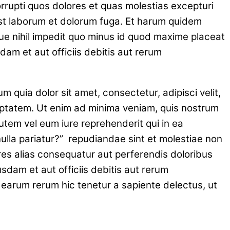
rrupti quos dolores et quas molestias excepturi
d est laborum et dolorum fuga. Et harum quidem
que nihil impedit quo minus id quod maxime placeat
m et aut officiis debitis aut rerum
quia dolor sit amet, consectetur, adipisci velit,
ptatem. Ut enim ad minima veniam, quis nostrum
utem vel eum iure reprehenderit qui in ea
nulla pariatur?” repudiandae sint et molestiae non
res alias consequatur aut perferendis doloribus
dam et aut officiis debitis aut rerum
 earum rerum hic tenetur a sapiente delectus, ut