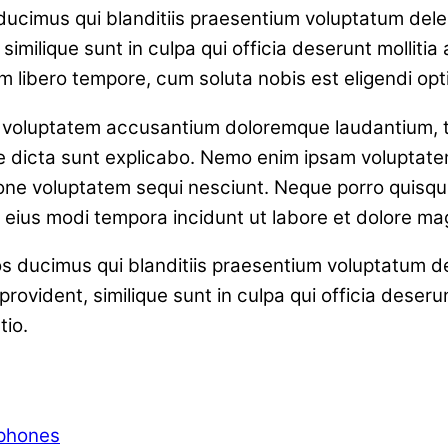
ucimus qui blanditiis praesentium voluptatum delen
similique sunt in culpa qui officia deserunt molliti
am libero tempore, cum soluta nobis est eligendi opt
sit voluptatem accusantium doloremque laudantium, 
ae dicta sunt explicabo. Nemo enim ipsam voluptatem
one voluptatem sequi nesciunt. Neque porro quisqua
m eius modi tempora incidunt ut labore et dolore 
s ducimus qui blanditiis praesentium voluptatum de
rovident, similique sunt in culpa qui officia deserun
tio.
phones